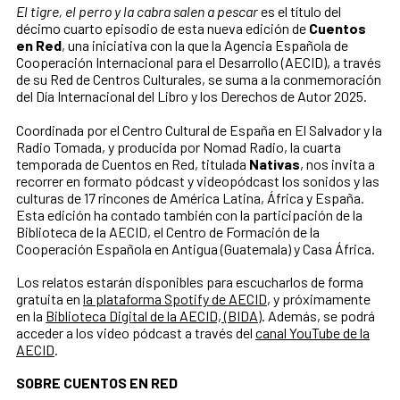
El tigre, el perro y la cabra salen a pescar
es el título del
décimo cuarto episodio de esta nueva edición de
Cuentos
en Red
, una iniciativa con la que la Agencia Española de
Cooperación Internacional para el Desarrollo (AECID), a través
de su Red de Centros Culturales, se suma a la conmemoración
del Día Internacional del Libro y los Derechos de Autor 2025.
Coordinada por el Centro Cultural de España en El Salvador y la
Radio Tomada, y producida por Nomad Radio, la cuarta
temporada de Cuentos en Red, titulada
Nativas
, nos invita a
recorrer en formato pódcast y videopódcast los sonidos y las
culturas de 17 rincones de América Latina, África y España.
Esta edición ha contado también con la participación de la
Biblioteca de la AECID, el Centro de Formación de la
Cooperación Española en Antigua (Guatemala) y Casa África.
Los relatos estarán disponibles para escucharlos de forma
gratuita en
la plataforma Spotify de AECID
, y próximamente
en la
Biblioteca Digital de la AECID, (BIDA)
. Además, se podrá
acceder a los video pódcast a través del
canal YouTube de la
AECID
.
SOBRE CUENTOS EN RED