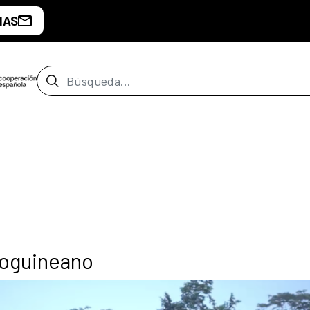
IAS
Barra de búsqueda
atoguineano