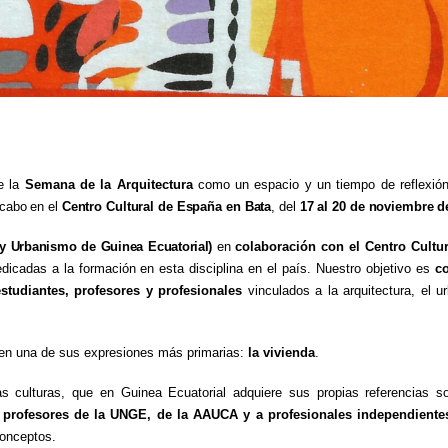
e la
Semana de la Arquitectura
como un espacio y un tiempo de reflexión
cabo
en
el
Centro
Cultural
de
España
en
Bata
,
del
17
al
20
de
noviembre
d
y
Urbanismo
de
Guinea
Ecuatorial)
en
colaboración con el Centro Cultu
dicadas a la formación en esta disciplina en el país. Nuestro objetivo es
co
studiantes, profesores y profesionales
vinculados a la arquitectura, el 
en una de sus expresiones más primarias:
la vivienda
.
s culturas, que en Guinea Ecuatorial adquiere sus propias referencias soc
a
profesores de la UNGE, de la AAUCA y a profesionales independient
conceptos.