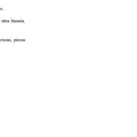
es.
bra literaria,
ecturas, piezas