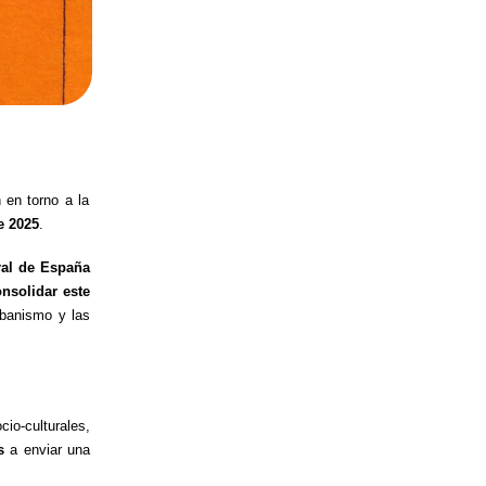
 en torno a la
e
2025
.
ral de España
nsolidar este
urbanismo y las
io-culturales,
es
a enviar una