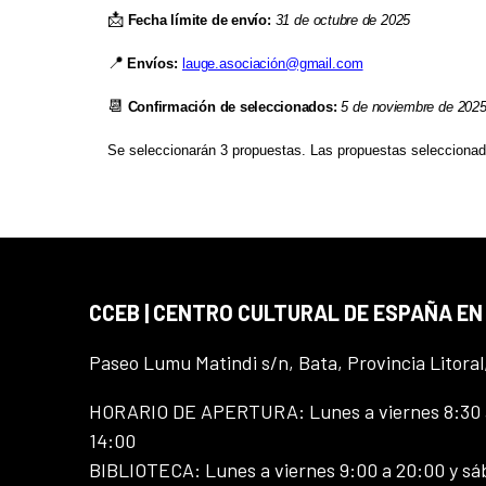
📩
Fecha
límite
de
envío:
31
de
octubre
de
2025
📍
Envíos:
lauge.asociación@gmail.com
📆
Confirmación
de
seleccionados:
5
de
noviembre
de
202
Se seleccionarán 3 propuestas. Las propuestas seleccionad
CCEB | CENTRO CULTURAL DE ESPAÑA EN
Paseo Lumu Matindi s/n, Bata, Provincia Litoral
HORARIO DE APERTURA: Lunes a viernes 8:30 a
14:00
BIBLIOTECA: Lunes a viernes 9:00 a 20:00 y sá