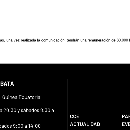
5
as, una vez realizada la comunicación, tendrán una remuneración de 80.000
 BATA
, Guinea Ecuatorial
 20:30 y sábados 8:30 a
CCE
PA
ACTUALIDAD
EV
bados 9:00 a 14:00