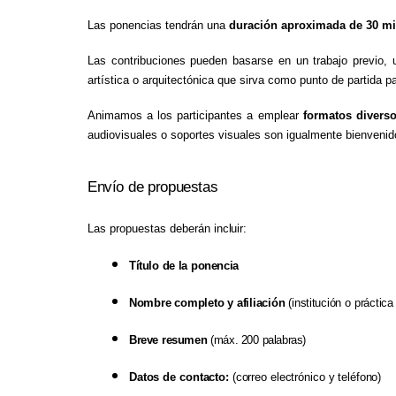
Las ponencias tendrán una
duración aproximada de 30 m
Las contribuciones pueden basarse en un trabajo previo, un
artística o arquitectónica que sirva como punto de partida pa
Animamos a los participantes a emplear
formatos divers
audiovisuales o soportes visuales son igualmente bienvenid
Envío
de
propuestas
Las propuestas deberán
incluir:
Título
de
la
ponencia
Nombre
completo
y
afiliación
(institución
o
práctica
Breve
resumen
(máx. 200
palabras)
Datos
de
contacto:
(correo
electrónico
y
teléfono)