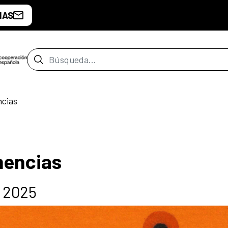
IAS
Barra de búsqueda
ncias
nencias
a 2025