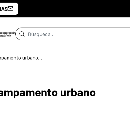
IAS
Barra de búsqueda
Heroínas de cine – Campamento urbano Caleidoscopio
 Campamento urbano