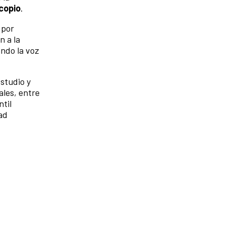
copio
.
 por
n a la
ando la voz
estudio y
ales, entre
ntil
dad