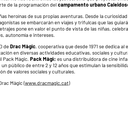
te de la programación del
campamento urbano Caleidos
iñas heroínas de sus propias aventuras. Desde la curiosidad
gonistas se embarcarán en viajes y trifulcas que las guiará
rajes pone en valor el punto de vista de las niñas, celebr
s, autonomía e intereses.
ID de
Drac Màgic
, cooperativa que desde 1971 se dedica al 
ización en diversas actividades educativas, sociales y cultur
til Pack Màgic.
Pack Màgi
c es una distribuidora de cine infa
a un público de entre 2 y 12 años que estimulan la sensibili
ón de valores sociales y culturales.
 Drac Màgic (
www.dracmagic.cat
)