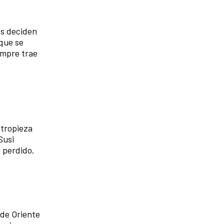
as deciden
 que se
empre trae
 tropieza
Susi
a perdido.
 de Oriente