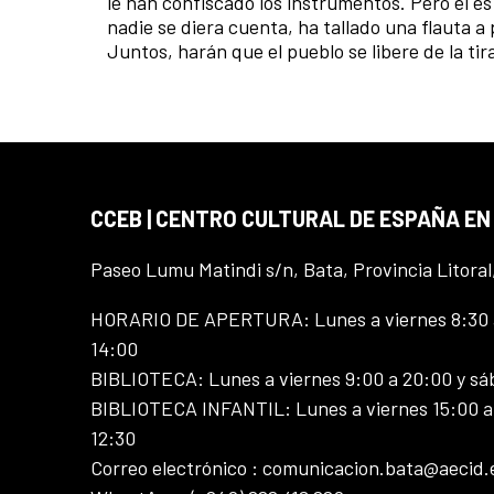
le han confiscado los instrumentos. Pero él e
nadie se diera cuenta, ha tallado una flauta a
Juntos, harán que el pueblo se libere de la tir
CCEB | CENTRO CULTURAL DE ESPAÑA EN
Paseo Lumu Matindi s/n, Bata, Provincia Litoral
HORARIO DE APERTURA: Lunes a viernes 8:30 a
14:00
BIBLIOTECA: Lunes a viernes 9:00 a 20:00 y sá
BIBLIOTECA INFANTIL: Lunes a viernes 15:00 a 
12:30
Correo electrónico : comunicacion.bata@aecid.