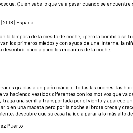
l bosque. Quién sabe lo que va a pasar cuando se encuentre 
| 2018 | España
on la lámpara de la mesita de noche, ¡pero la bombilla se f
 van los primeros miedos y con ayuda de una linterna, la n
 a descubrir poco a poco los encantos de la noche.
reados gracias a un paño mágico. Todas las noches, las hor
e va haciendo vestidos diferentes con los motivos que va 
, traga una semilla transportada por el viento y aparece u
arlo en una maceta pero por la noche el brote crece y crec
iente, descubre que su casa ha ido a parar a lo más alto del
ñez Puerto