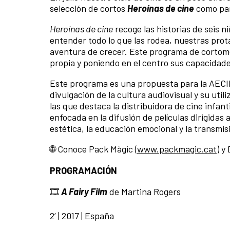
selección de cortos
Heroínas de cine
como par
Heroínas de cine
recoge las historias de seis n
entender todo lo que las rodea, nuestras prota
aventura de crecer. Este programa de cortomet
propia y poniendo en el centro sus capacidade
Este programa es una propuesta para la AEC
divulgación de la cultura audiovisual y su util
las que destaca la distribuidora de cine infan
enfocada en la difusión de películas dirigidas 
estética, la educación emocional y la transmisi
🌐 Conoce Pack Màgic (
www.packmagic.cat
) y
PROGRAMACIÓN
🎞️
A Fairy Film
de Martina Rogers
2’ | 2017 | España