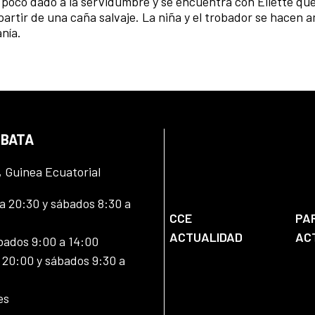
s poco dado a la servidumbre y se encuentra con Eliette que
 partir de una caña salvaje. La niña y el trobador se hacen 
anía.
 BATA
, Guinea Ecuatorial
 20:30 y sábados 8:30 a
CCE
PA
ACTUALIDAD
AC
bados 9:00 a 14:00
20:00 y sábados 9:30 a
es