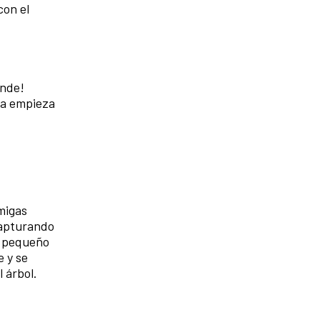
con el
unde!
iña empieza
migas
capturando
n pequeño
e y se
 árbol.