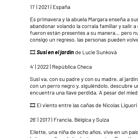
11’ | 2021 | España
Es primavera y la abuela Margara enseña a sus
abandonar volando la corrala familiar y salir 
fueron están presentes a su manera… pero nun
consigo un regreso, las personas pueden volver
🎞️
Susi en el jardín
de Lucie Sunková
4' | 2022 | República Checa
Susi va, con su padre y con su madre, al jardí
con un perro negro y, siguiéndolo, descubre un
encuentra una llave perdida. A pesar del miedo
🎞️ El viento entre las cañas de Nicolas Ligu
26' | 2017 | Francia, Bélgica y Suiza
Eliette, una niña de ocho años, vive en un paí