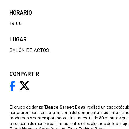
HORARIO
19:00
LUGAR
SALÓN DE ACTOS
COMPARTIR
El grupo de danza
'Dance Street Boys'
realizó un espectáculo
narrararon pasajes de la historia del continente mediante ritmo
modernos y contemporáneos. Una muestra de 80 minutos que 
en escena de más 25 bailarines, entre ellos algunos de los me
Berno Monuga, Antonio Nsue, Elvis, Teddy o Ross.