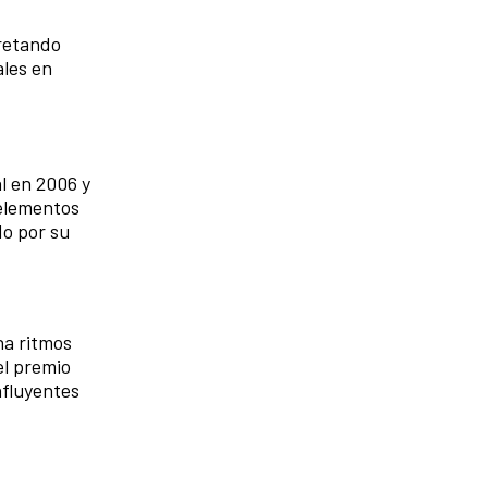
pretando
ales en
l en 2006 y
 elementos
do por su
na ritmos
el premio
nfluyentes