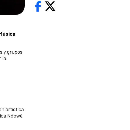
 Música
s y grupos
 la
n artística
sica Ndowé