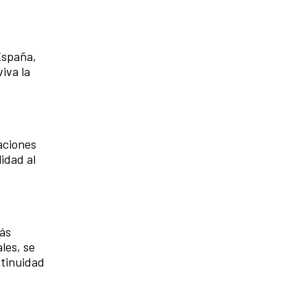
España,
iva la
aciones
idad al
ás
les, se
ntinuidad