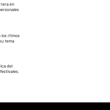
rrera en
personales
 los ritmos
 su tema
ica del
estivales.