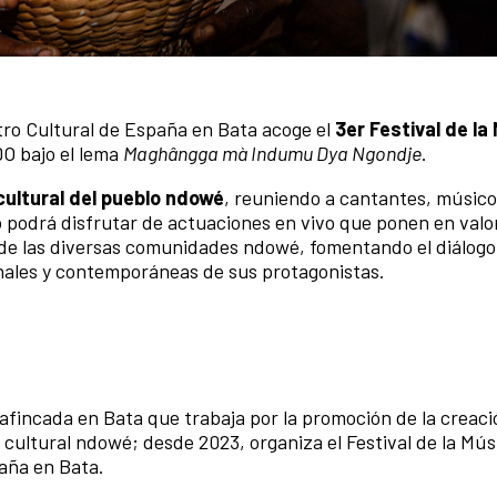
entro Cultural de España en Bata acoge el
3er Festival de la
O bajo el lema
Maghângga mà Indumu Dya Ngondje
.
cultural del pueblo ndowé
, reuniendo a cantantes, músico
o podrá disfrutar de actuaciones en vivo que ponen en valor
al de las diversas comunidades ndowé, fomentando el diálogo
onales y contemporáneas de sus protagonistas.
fincada en Bata que trabaja por la promoción de la creació
 cultural ndowé; desde 2023, organiza el Festival de la Mú
paña en Bata.