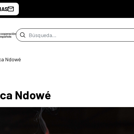
IAS
Barra de búsqueda
ica Ndowé
úsica Ndowé