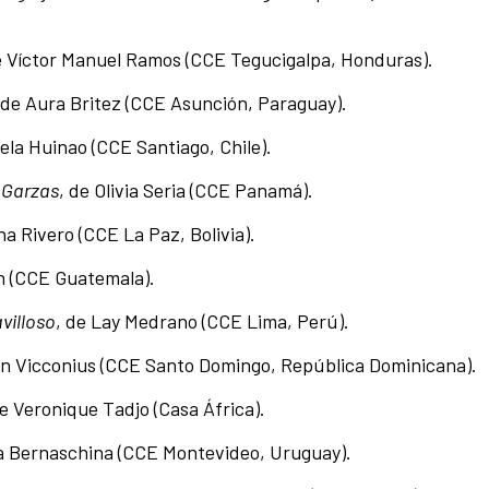
e Víctor Manuel Ramos (CCE Tegucigalpa, Honduras).
 de Aura Britez (CCE Asunción, Paraguay).
iela Huinao (CCE Santiago, Chile).
s Garzas
, de Olivia Seria (CCE Panamá).
na Rivero (CCE La Paz, Bolivia).
n (CCE Guatemala).
avilloso
, de Lay Medrano (CCE Lima, Perú).
an Vicconius (CCE Santo Domingo, República Dominicana).
de Veronique Tadjo (Casa África).
va Bernaschina (CCE Montevideo, Uruguay).