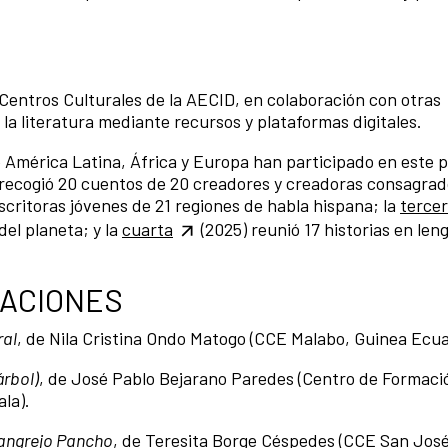
 Centros Culturales de la AECID, en colaboración con otras
la literatura mediante recursos y plataformas digitales.
 América Latina, África y Europa han participado en este 
n recogió 20 cuentos de 20 creadores y creadoras consagrad
escritoras jóvenes de 21 regiones de habla hispana; la
terce
del planeta; y la
cuarta
(2025) reunió 17 historias en len
CACIONES
ral
, de Nila Cristina Ondo Matogo (CCE Malabo, Guinea Ecua
árbol)
, de José Pablo Bejarano Paredes (Centro de Formació
ala).
cangrejo Pancho
, de Teresita Borge Céspedes (CCE San José