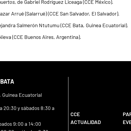
muertos
, de Gabriel Rodríguez Liceaga (CCE México).
lazar Arrué (Salarrué) (CCE San Salvador, El Salvador).
lejandra Salmerón Ntutumu (CCE Bata, Guinea Ecuatorial).
 Nieva (CCE Buenos Aires, Argentina).
 BATA
, Guinea Ecuatorial
 20:30 y sábados 8:30 a
CCE
PA
ACTUALIDAD
EV
bados 9:00 a 14:00