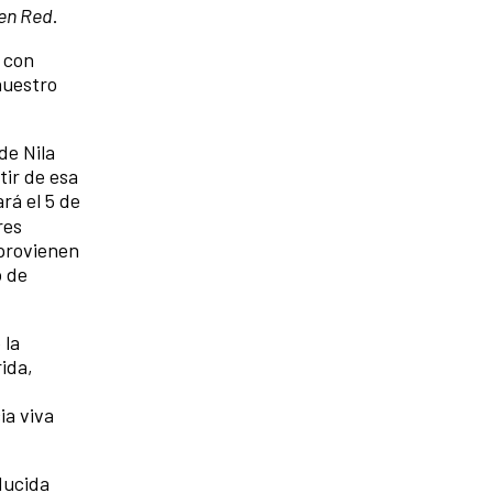
en Red
.
 con
nuestro
de Nila
tir de esa
ará el 5 de
res
 provienen
o de
 la
ida,
ia viva
ducida