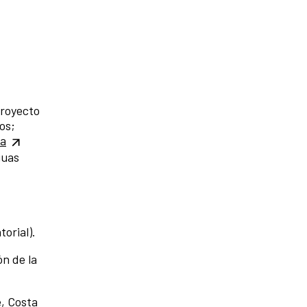
proyecto
os;
ra
guas
torial).
n de la
, Costa