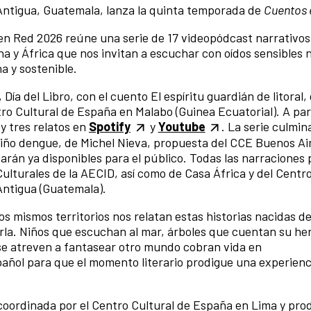
Antigua, Guatemala, lanza la quinta temporada de
Cuentos 
en Red 2026 reúne una serie de 17 videopódcast narrativos
a y África que nos invitan a escuchar con oídos sensibles 
na y sostenible.
Día del Libro, con el cuento El espíritu guardián de litoral, 
o Cultural de España en Malabo (Guinea Ecuatorial). A par
y tres relatos en
Spotify
y
Youtube
. La serie culmin
niño dengue, de Michel Nieva, propuesta del CCE Buenos Ai
tarán ya disponibles para el público. Todas las narraciones
ulturales de la AECID, así como de Casa África y del Centr
Antigua (Guatemala).
os mismos territorios nos relatan estas historias nacidas de
irla. Niños que escuchan al mar, árboles que cuentan su her
se atreven a fantasear otro mundo cobran vida en
añol para que el momento literario prodigue una experienc
oordinada por el Centro Cultural de España en Lima y pro