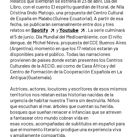
Relatos que siembran se estrena el 23 de abril, Día del
Libro, con el cuento El espíritu guardián de litoral, de Nila
Cristina Ondo Matogo, una propuesta del Centro Cultural
de España en Malabo (Guinea Ecuatorial). A partir de esa
fecha, se publicarán semanalmente entre dos y tres
relatos en
Spotify
y
Youtube
. La serie culminará
el 5 de junio, Día Mundial del Medioambiente, con El niño
dengue, de Michel Nieva, propuesta del CCE Buenos Aires
(Argentina), momento en que los 17 relatos estarán ya
disponibles para el público. Todas las narraciones
provienen de países donde están presentes los Centros
Culturales de la AECID, así como de Casa África y del
Centro de Formación de la Cooperación Española en La
Antigua (Guatemala).
Actrices, actores, locutores y escritores de esos mismos
territorios nos relatan estas historias nacidas de la
urgencia de habitar nuestra Tierra sin destruirla. Niños
que escuchan al mar, árboles que cuentan su herida,
bosques que sueñan renacer e infancias que se atreven
a fantasear otro mundo cobran vida en
esas voces, acompañadas de subtítulos en español para
que el momento literario prodigue una experiencia viva
y ampliamente compartida.