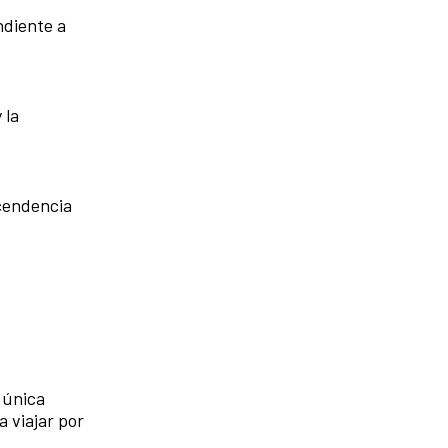
ndiente a
 la
scendencia
 única
 viajar por