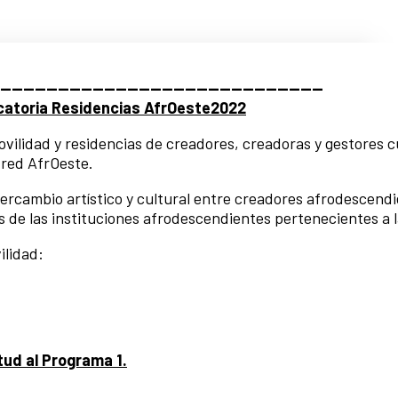
--------------------------------------------------------
atoria Residencias AfrOeste2022
vilidad y residencias de creadores, creadoras y gestores c
 red AfrOeste.
intercambio artístico y cultural entre creadores afrodescend
 de las instituciones afrodescendientes pertenecientes a l
ilidad:
itud al Programa 1.