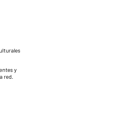
ulturales
ientes y
a red.