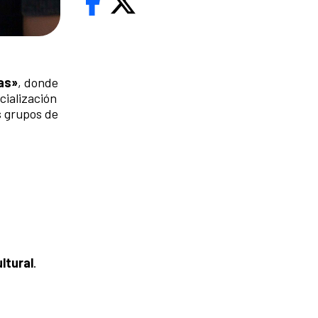
tas»
, donde
cialización
s grupos de
ltural
.