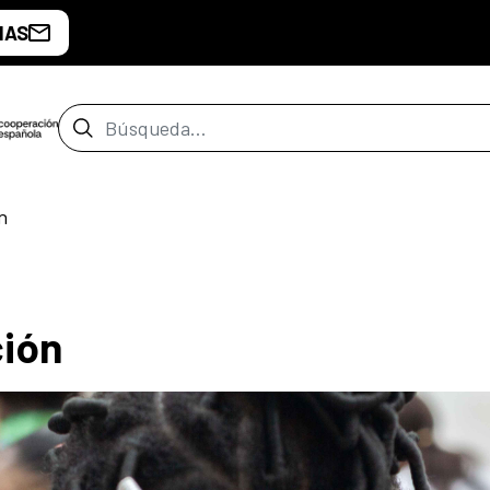
IAS
Barra de búsqueda
n
ción