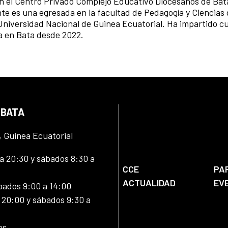
n el Centro Privado Complejo Educativo Diocesanos de Bat
e es una egresada en la facultad de Pedagogía y Ciencias
a Universidad Nacional de Guinea Ecuatorial. Ha impartido c
ña en Bata desde 2022.
 BATA
, Guinea Ecuatorial
 20:30 y sábados 8:30 a
CCE
PA
ACTUALIDAD
EV
bados 9:00 a 14:00
20:00 y sábados 9:30 a
es