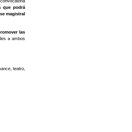
 convocatoria
va que podrá
se magistral
romover las
edes a ambos
ance, teatro,