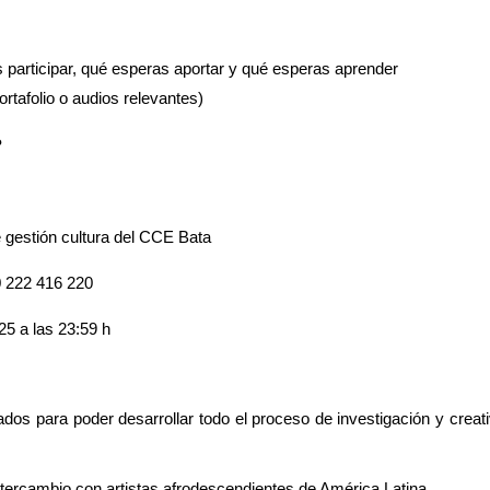
 participar, qué esperas aportar y qué esperas aprender
rtafolio o audios relevantes)
?
e gestión cultura del CCE Bata
 222 416 220
25 a las 23:59 h
dos para poder desarrollar todo el proceso de investigación y creat
ntercambio con artistas afrodescendientes de América Latina.