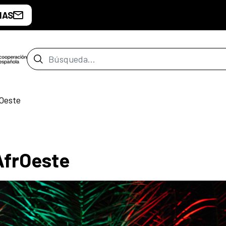
IAS
Barra de búsqueda
rOeste
AfrOeste