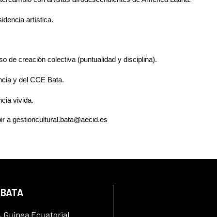
idencia artística.
o de creación colectiva (puntualidad y disciplina).
ncia y del CCE Bata.
cia vivida.
r a gestioncultural.bata@aecid.es
 BATA
, Guinea Ecuatorial