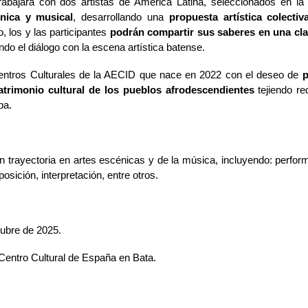
trabajará con dos artistas de América Latina, seleccionados en la
nica y musical
, desarrollando una
propuesta artística colecti
, los y las participantes
podrán compartir sus saberes en una cla
ndo el diálogo con la escena artística batense.
entros Culturales de la AECID que nace en 2022 con el deseo de
p
atrimonio cultural de los pueblos afrodescendientes
tejiendo r
pa.
 trayectoria en artes escénicas y de la música, incluyendo: perform
sición, interpretación, entre otros.
tubre de 2025.
Centro Cultural de España en Bata.