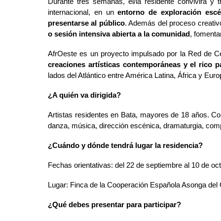
Durante tres semanas, el/la residente convivirá y 
internacional, en un
entorno de exploración escé
presentarse al público
. Además del proceso creativo
o sesión intensiva abierta a la comunidad
, fomenta
AfrOeste es un proyecto impulsado por la Red de C
creaciones artísticas contemporáneas y el rico p
lados del Atlántico entre América Latina, África y Euro
¿A quién va dirigida?
Artistas residentes en Bata, mayores de 18 años. Con
danza, música, dirección escénica, dramaturgia, compo
¿Cuándo y dónde tendrá lugar la residencia?
Fechas orientativas: del 22 de septiembre al 10 de oc
Lugar: Finca de la Cooperación Española Asonga del 
¿Qué debes presentar para participar?