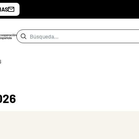
IAS
Barra de búsqueda
6
026