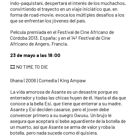
indo-paquistaní, despertará el interés de los muchachos,
convirtiendo el trayecto en un viaje iniciático que, en
forma de road-movie, evoca los múltiples desafíos a los
que se enfrentan los jóvenes del país.
Película premiada en el Festival de Cine Africano de
Córdoba 2013, España; y en el 14º Festival de Cine
Africano de Angers, Francia.
23 de mayo a las 18:00
🎞️ NO TIME TO DIE
Ghana | 2006 | Comedia | King Ampaw
La vida amorosa de Asante es un desastre porque es
enterrador y todas las chicas huyen de él. Hasta el día que
conoce a la bella Esi, que tiene que enterrar a su madre.
Asante y Esi deciden casarse, pero el joven debe
convencer primero a su suegro Owusu. Un brujo le
asegura que aceptará si bebe aguardiente de la botella de
un muerto, así que Asante se arma de valor y roba la
botella, pero nada sucede como él quisiera.