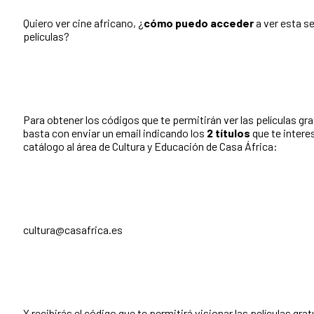
Quiero ver cine africano, ¿
cómo puedo acceder
a ver esta s
películas?
Para obtener los códigos que te permitirán ver las películas gr
basta con enviar un email indicando los
2 títulos
que te intere
catálogo al área de Cultura y Educación de Casa África:
cultura@casafrica.es
Y recibirás el código que te permitirá visionar las películas gra