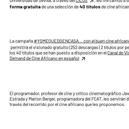
Universidad de Sevilla, a través del
CICUS
, les invitamos a d
forma gratuita
de una selección de
40 títulos
de cine africa
La campaña
#YOMEQUEDOENCASA… con el buen cine african
permitirá el visionado gratuito (252 descargas | 2 títulos por p
los 40 títulos que se han puesto a disposición en el
Canal de V
Demand de Cine Africano en español
El programador, profesor de cine y crítico cinematográfico Jav
Estrada y Marion Berger, programadora del FCAT, les servirán d
través del recorrido por el cine africano que les proponemos.