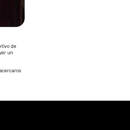
etivo de
yer un
 acercaros